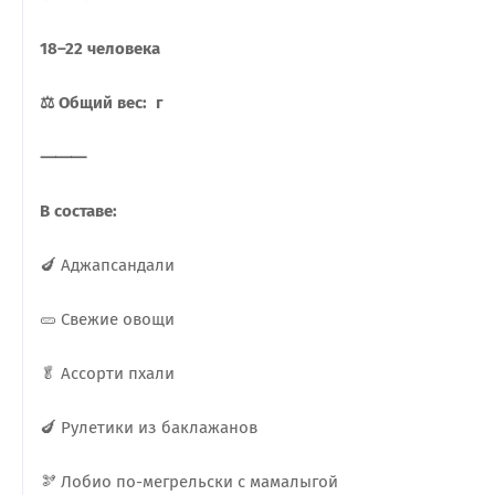
18–22 человека
⚖️ Общий вес: г
⸻
В составе:
🍆 Аджапсандали
🥒 Свежие овощи
🥬 Ассорти пхали
🍆 Рулетики из баклажанов
🫘 Лобио по-мегрельски с мамалыгой