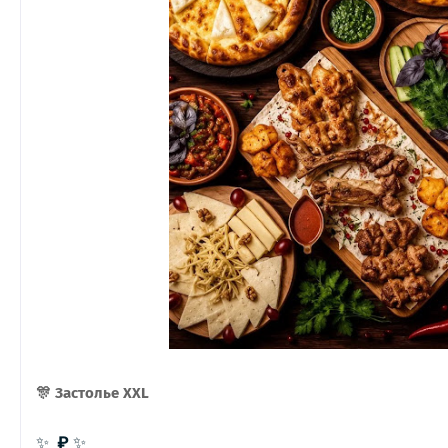
🎊 Застолье XXL
₽ 
✨
✨