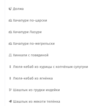
🍃 Долма
🧀 Хачапури по-царски
🧀 Хачапури Лазури
🧀 Хачапури по-мегрельски
🥟 Хинкали с говядиной
🍢 Люля-кебаб из курицы с копчёным сулугуни
🍢 Люля-кебаб из ягнёнка
🦃 Шашлык из грудки индейки
🥩 Шашлык из мякоти телёнка