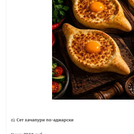
🧀
Сет хачапури по-аджарски