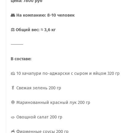
Цена: 7800 руб
👥 На компанию: 8-10 человек
⚖️ Общий вес: ≈ 3,6 кг
⸻
В составе:
🧀 10 хачапури по-аджарски с сыром и яйцом 320 гр
🥬 Свежая зелень 200 гр
🧅 Маринованный красный лук 200 гр
🥗 Овощной салат 200 гр
🥣 Фирменные соусы 200 гр