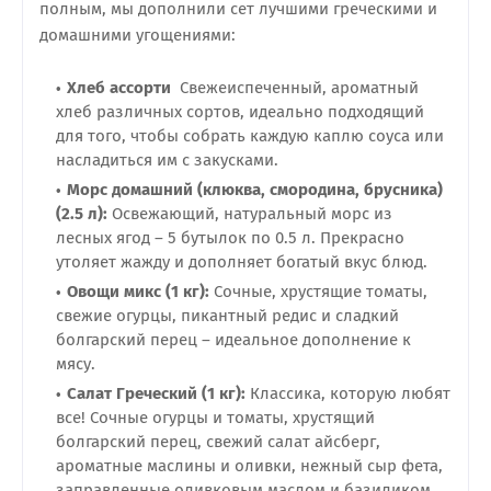
полным, мы дополнили сет лучшими греческими и
домашними угощениями:
Хлеб ассорти
Свежеиспеченный, ароматный
хлеб различных сортов, идеально подходящий
для того, чтобы собрать каждую каплю соуса или
насладиться им с закусками.
Морс домашний (клюква, смородина, брусника)
(2.5 л):
Освежающий, натуральный морс из
лесных ягод – 5 бутылок по 0.5 л. Прекрасно
утоляет жажду и дополняет богатый вкус блюд.
Овощи микс (1 кг):
Сочные, хрустящие томаты,
свежие огурцы, пикантный редис и сладкий
болгарский перец – идеальное дополнение к
мясу.
Салат Греческий (1 кг):
Классика, которую любят
все! Сочные огурцы и томаты, хрустящий
болгарский перец, свежий салат айсберг,
ароматные маслины и оливки, нежный сыр фета,
заправленные оливковым маслом и базиликом.