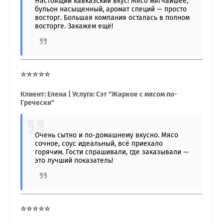
Настоящий кавказский вкус! Мясо мягчайшее,
бульон насыщенный, аромат специй — просто
восторг. Большая компания осталась в полном
восторге. Закажем ещё!
⭐⭐⭐⭐⭐
Клиент: Елена | Услуга: Сэт "Жаркое с мясом по-
Гречески"
Очень сытно и по-домашнему вкусно. Мясо
сочное, соус идеальный, всё приехало
горячим. Гости спрашивали, где заказывали —
это лучший показатель!
⭐⭐⭐⭐⭐