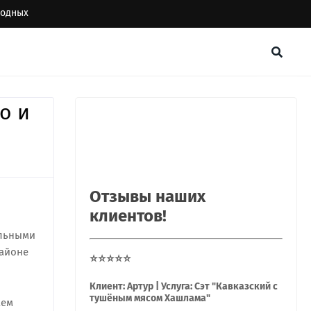
ыходных
о и
Отзывы наших
клиентов!
альными
районе
⭐⭐⭐⭐⭐
Клиент: Артур | Услуга: Сэт "Кавказский с
тушёным мясом Хашлама"
аем