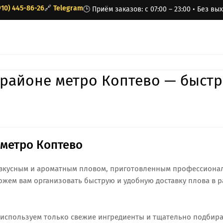
910) 445-86-26
🔗
Telegram
🕒 Приём заказов: с 07:00 – 23:00 • Без в
в районе метро Коптево — быстр
 метро Коптево
 вкусным и ароматным пловом, приготовленным профессион
жем вам организовать быструю и удобную доставку плова в 
Мы используем только свежие ингредиенты и тщательно подбир