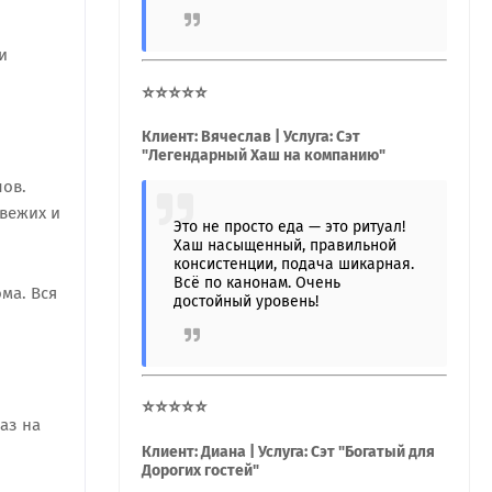
и
⭐⭐⭐⭐⭐
Клиент: Вячеслав | Услуга: Сэт
"Легендарный Хаш на компанию"
лов.
свежих и
Это не просто еда — это ритуал!
Хаш насыщенный, правильной
консистенции, подача шикарная.
Всё по канонам. Очень
ма. Вся
достойный уровень!
⭐⭐⭐⭐⭐
аз на
Клиент: Диана | Услуга: Сэт "Богатый для
Дорогих гостей"