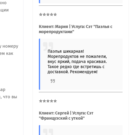
жно
ации
⭐⭐⭐⭐⭐
Клиент: Мария | Услуга: Сэт "Паэлья с
морепродуктами"
у номеру
Паэлья шикарная!
ем как
Морепродуктов не пожалели,
вкус яркий, подача красивая.
Такое редко где встретишь с
доставкой. Рекомендуем!
вар
, что вы
⭐⭐⭐⭐⭐
Клиент: Сергей | Услуга: Сэт
"Французский с уткой"