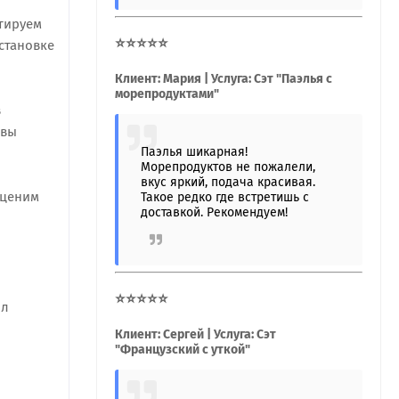
нтируем
⭐⭐⭐⭐⭐
становке
Клиент: Мария | Услуга: Сэт "Паэлья с
морепродуктами"
в
овы
Паэлья шикарная!
Морепродуктов не пожалели,
вкус яркий, подача красивая.
 ценим
Такое редко где встретишь с
доставкой. Рекомендуем!
⭐⭐⭐⭐⭐
ил
Клиент: Сергей | Услуга: Сэт
"Французский с уткой"