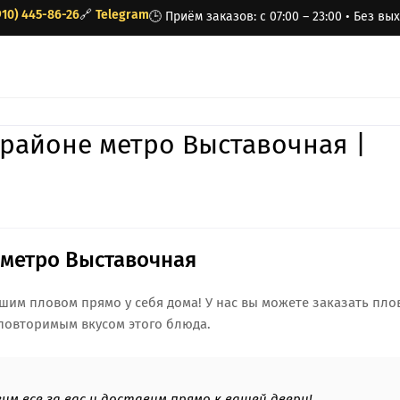
910) 445-86-26
🔗
Telegram
🕒 Приём заказов: с 07:00 – 23:00 • Без в
 районе метро Выставочная |
е метро Выставочная
шим пловом прямо у себя дома! У нас вы можете заказать плов
еповторимым вкусом этого блюда.
м все за вас и доставим прямо к вашей двери!