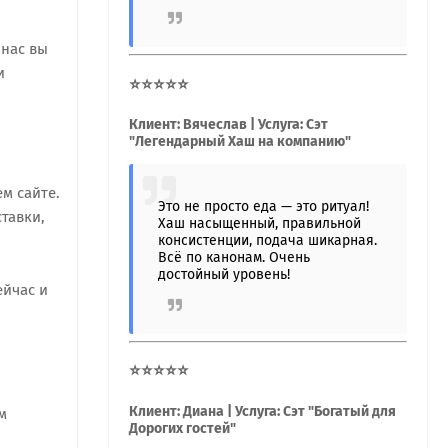
 нас вы
и
⭐⭐⭐⭐⭐
Клиент: Вячеслав | Услуга: Сэт
"Легендарный Хаш на компанию"
м сайте.
Это не просто еда — это ритуал!
тавки,
Хаш насыщенный, правильной
консистенции, подача шикарная.
Всё по канонам. Очень
достойный уровень!
ейчас и
⭐⭐⭐⭐⭐
Клиент: Диана | Услуга: Сэт "Богатый для
м
Дорогих гостей"