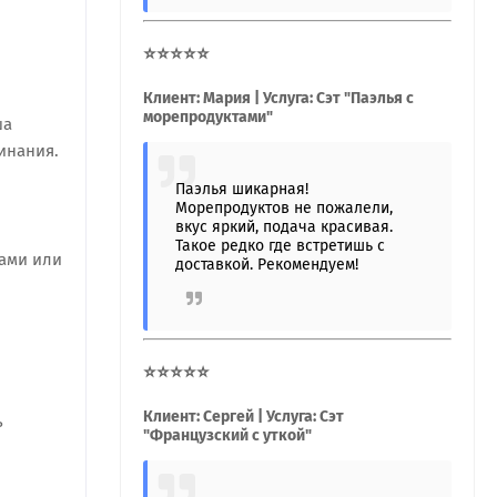
⭐⭐⭐⭐⭐
Клиент: Мария | Услуга: Сэт "Паэлья с
морепродуктами"
ша
инания.
Паэлья шикарная!
Морепродуктов не пожалели,
вкус яркий, подача красивая.
Такое редко где встретишь с
щами или
доставкой. Рекомендуем!
⭐⭐⭐⭐⭐
Клиент: Сергей | Услуга: Сэт
ь
"Французский с уткой"