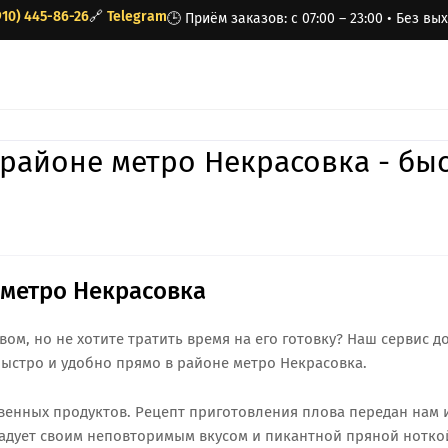
910) 445-86-26
🔗
Telegram
🕒 Приём заказов: с 07:00 – 23:00 • Без в
 районе метро Некрасовка - бы
 метро Некрасовка
ом, но не хотите тратить время на его готовку? Наш сервис д
быстро и удобно прямо в районе метро Некрасовка.
венных продуктов. Рецепт приготовления плова передан нам 
адует своим неповторимым вкусом и пикантной пряной нотко