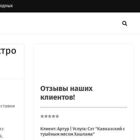
ыходных
стро
Отзывы наших
клиентов!
оставки
⭐⭐⭐⭐⭐
из
Клиент: Артур | Услуга: Сэт "Кавказский с
тушёным мясом Хашлама"
й.