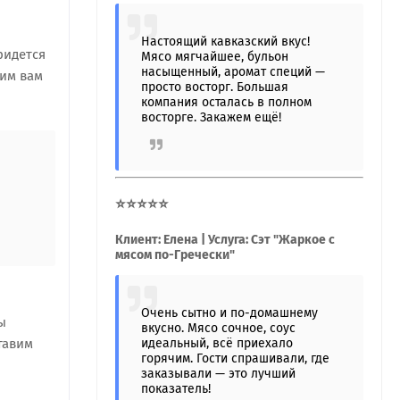
Настоящий кавказский вкус!
ридется
Мясо мягчайшее, бульон
насыщенный, аромат специй —
вим вам
просто восторг. Большая
компания осталась в полном
восторге. Закажем ещё!
⭐⭐⭐⭐⭐
Клиент: Елена | Услуга: Сэт "Жаркое с
мясом по-Гречески"
Очень сытно и по-домашнему
ы
вкусно. Мясо сочное, соус
тавим
идеальный, всё приехало
горячим. Гости спрашивали, где
заказывали — это лучший
показатель!