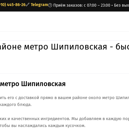
910) 445-86-26
🔗
Telegram
🕒 Приём заказов: с 07:00 – 23:00 • Без в
районе метро Шипиловская - бы
е метро Шипиловская
чить его с доставкой прямо в вашем районе около метро Шипи
каждого блюда.
жих и качественных ингредиентов. Мы добавляем в каждую п
чтобы вы наслаждались каждым кусочком.