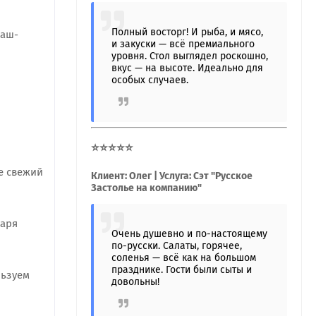
Полный восторг! И рыба, и мясо,
Наш-
и закуски — всё премиального
уровня. Стол выглядел роскошно,
вкус — на высоте. Идеально для
особых случаев.
⭐⭐⭐⭐⭐
е свежий
Клиент: Олег | Услуга: Сэт "Русское
Застолье на компанию"
даря
Очень душевно и по-настоящему
по-русски. Салаты, горячее,
соленья — всё как на большом
празднике. Гости были сыты и
льзуем
довольны!