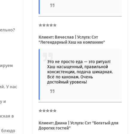
⭐⭐⭐⭐⭐
тельно?
Клиент: Вячеслав | Услуга: Сэт
"Легендарный Хаш на компанию"
Это не просто еда — это ритуал!
тируем
Хаш насыщенный, правильной
консистенции, подача шикарная.
Всё по канонам. Очень
достойный уровень!
й. У нас
у и
⭐⭐⭐⭐⭐
ская в
Клиент: Диана | Услуга: Сэт "Богатый для
Дорогих гостей"
е блюдо