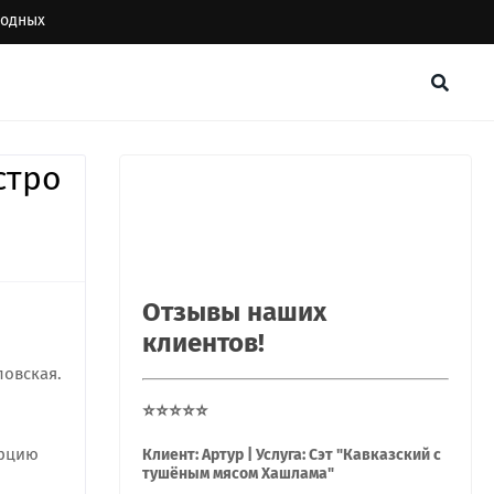
ыходных
стро
Отзывы наших
клиентов!
ловская.
⭐⭐⭐⭐⭐
орцию
Клиент: Артур | Услуга: Сэт "Кавказский с
тушёным мясом Хашлама"