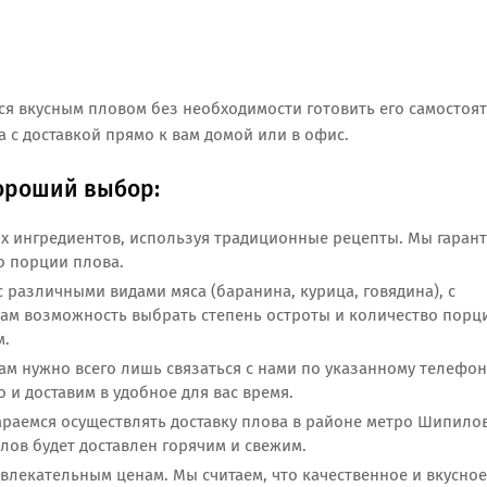
ся вкусным пловом без необходимости готовить его самостоя
а с доставкой прямо к вам домой или в офис.
хороший выбор:
их ингредиентов, используя традиционные рецепты. Мы гаран
о порции плова.
 различными видами мяса (баранина, курица, говядина), с
ам возможность выбрать степень остроты и количество порци
м.
вам нужно всего лишь связаться с нами по указанному телефон
 и доставим в удобное для вас время.
араемся осуществлять доставку плова в районе метро Шипилов
лов будет доставлен горячим и свежим.
ивлекательным ценам. Мы считаем, что качественное и вкусно