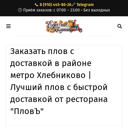
📞
8 (910) 445-86-26
🔗
Telegram
🕒 Приём заказов: с 07:00 – 23:00 • Без выходных
Заказать плов с
доставкой в районе
метро Хлебниково |
Лучший плов с быстрой
доставкой от ресторана
"ПловЪ"