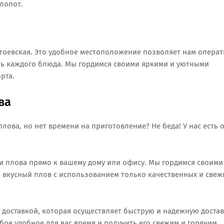
лопот.
тоевская. Это удобное местоположение позволяет нам опера
сть каждого блюда. Мы гордимся своими яркими и уютными
рта.
ва
лова, но нет времени на приготовление? Не беда! У нас есть 
ки плова прямо к вашему дому или офису. Мы гордимся своими
 вкусный плов с использованием только качественных и свеж
 доставкой, которая осуществляет быструю и надежную достав
бое удобное для вас время и получить его свежим и горячим.