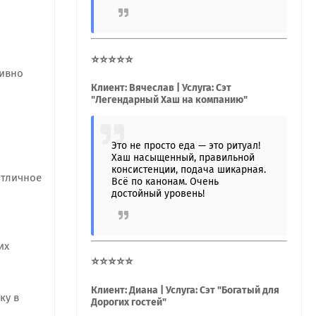
⭐⭐⭐⭐⭐
тивно
Клиент: Вячеслав | Услуга: Сэт
"Легендарный Хаш на компанию"
Это не просто еда — это ритуал!
Хаш насыщенный, правильной
консистенции, подача шикарная.
отличное
Всё по канонам. Очень
достойный уровень!
их
⭐⭐⭐⭐⭐
Клиент: Диана | Услуга: Сэт "Богатый для
ку в
Дорогих гостей"