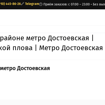
910) 445-86-26
🔗
Telegram
🕒 Приём заказов: с 07:00 – 23:00 • Без в
 районе метро Достоевская |
кой плова | Метро Достоевская
 метро Достоевская