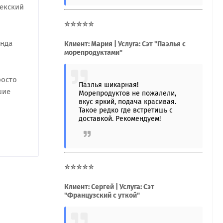
бекский
⭐⭐⭐⭐⭐
анда
Клиент: Мария | Услуга: Сэт "Паэлья с
морепродуктами"
росто
Паэлья шикарная!
шие
Морепродуктов не пожалели,
вкус яркий, подача красивая.
Такое редко где встретишь с
доставкой. Рекомендуем!
⭐⭐⭐⭐⭐
Клиент: Сергей | Услуга: Сэт
"Французский с уткой"