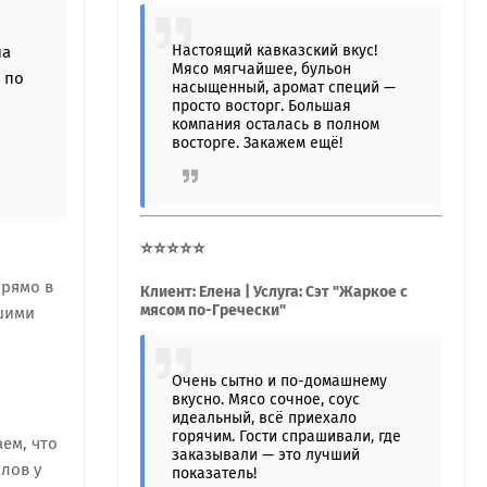
я
Настоящий кавказский вкус!
на
Мясо мягчайшее, бульон
 по
насыщенный, аромат специй —
просто восторг. Большая
компания осталась в полном
восторге. Закажем ещё!
⭐⭐⭐⭐⭐
прямо в
Клиент: Елена | Услуга: Сэт "Жаркое с
мясом по-Гречески"
ашими
Очень сытно и по-домашнему
вкусно. Мясо сочное, соус
идеальный, всё приехало
горячим. Гости спрашивали, где
ем, что
заказывали — это лучший
лов у
показатель!